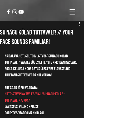
Su nägu kõlab tuttavalt! // Your
Face Sounds Familiar!
Nädalavahetusel toimus TV3s "Su nägu kõlab 
tuttavalt" saates lõbus etteaste Kristjan Kasearu 
poolt, kellega koos astus üles Free Flow Studio 
tuletantsu treener Daniil Volkov!
Siit saad järgi vaadata: 
http://tv3play.tv3.ee/sisu/su-nagu-kolab-
tuttavalt/777047
Lavastus: Villiko Kruuse
Foto: TV3/Mardo Männimägi 