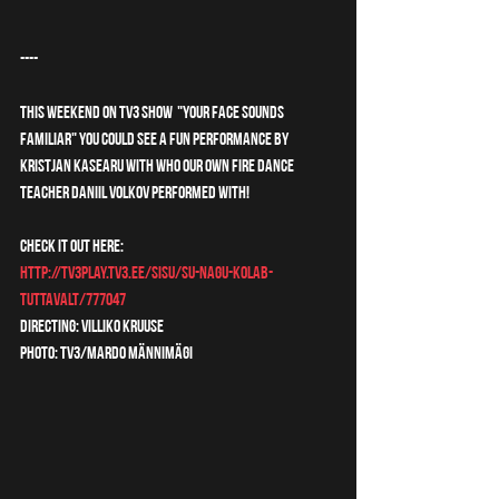
----
This weekend on TV3 show  "Your Face Sounds 
Familiar" you could see a fun performance by 
Kristjan Kasearu with who our own fire dance 
teacher Daniil Volkov performed with!
Check it out here:
http://tv3play.tv3.ee/sisu/su-nagu-kolab-
tuttavalt/777047
Directing: Villiko Kruuse
Photo: Tv3/Mardo Männimägi