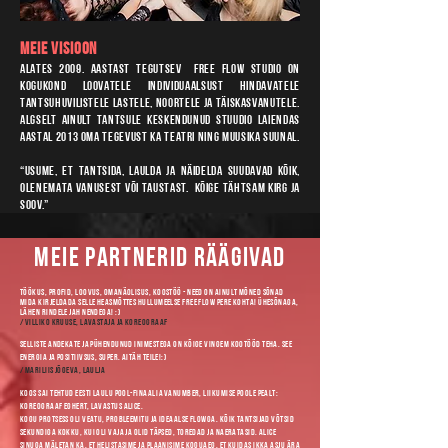
MEIE VISIOON
Alates 2009. aastast tegutsev Free Flow studio on
kogukond loovatele individuaalsust hindavatele
tantsuhuvilistele lastele, noortele ja täiskasvanutele.
Algselt ainult tantsule keskendunud stuudio laiendas
aastal 2013 oma tegevust ka teatri ning muusika suunal.
“Usume, et tantsida, laulda ja näidelda suudavad kõik,
olenemata vanusest või taustast. kõige tähtsam KIRG ja
SOOV.”​
Meie PARTnERID RÄÄGIVAD
Töökus, profid, loovus, omanäolisus, koostöö - need on ainult mõned sõnad
mida kirjeldada selle heasmõttes hullumeelse free flow pere kohta! Ühesõnaga,
lähen rindele jah nendega! :)
/
Villiko Kruuse, lavastaja ja koreograaf
Selliste andekate ja pühendunud inimestega on kõige vingem kootööd teha. See
energia ja positiivsus, super. Aitäh teile!:)
/ Mariliis Jõgeva, laulja
Koos sai tehtud Eesti Laulu pool-finaali avanumber, liikumise poole pealt:
koreograaf Eghert, lavastus Alice.
Kogu protsess oli veatu, probleemitu ja ideaalse flowga. Kõik tantsijad võtsid
sekundiga kokku, kui oli vaja ja olid täpsed, toredad ja naeratasid. Alice
Sinuga mäletan ka, et helistasime ja plaanisime koguaeg, et kuidas ikka asju ära