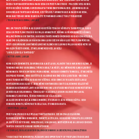
ägeda tantsuagentuuriga nagu seda on Free Flow Studio - pole seni veel kuskil
Eestis niivõrd tasemel koreograafiat ning emotsionaalseid, loomingulisi ja
sihikindlaid tantsijaid näinud, kes tõeliselt armastavad ja naudivad seda,
mida nad teevad! Minu silmis olete te parimad! Ainult tuult tiibadesse!
/ Triin Niitoja & John4, lauljad
Mul on tohutu rõõm ja au olnud koostööd teha nii võrratu tansuperega, nagu
seda on Free Flow Stuudio! Nii palju armastust, rõõmu ja pühendumust! Võimas,
milline energia on tantsul ja kuidas tants inimesi ühendab! Kuidas kehakeelega,
saab end väljendada ja rääkida oma lugu! See on väga ilus! Free Flow pere on
hästi isikupärane ja mitmekülgne! Me oleme koos loonud palju kauneid hetki ja
ma olen täiesti kindel, et me loome neid veel ja veel!
"Liugle läbi elu tantsides"
/ Getter Jaani, laulja
Kuna olen esinemistel suurema osa ajast laval klaveri taga harjunud olema, ei
tundnud ma end varasemalt päris vabalt ja hästi, kui mõnikord ilma klaverit
mängimata terve kontserdi pidin andma. Kuidagi kohmetu tunne oli, et mis nüüd
siis peaks tegema, ning seetõttu ei julgenud ma end väga liigutada - mu enda
jaoks tundus see kõik kuidagi nii võõras. Veidi enne 2016 aasta Eesti Laulu
kohtasin ma aga Alice’it. Juba mõne kohtumisega suutis Alice mind sellest nö
ebamugavustundest lahti kiskuda ning mu liigutused muutusid konkreetseteks
ja need olid iseloomuga. Tänu Alice’i kaasabile leidsin julguse end laval
vabamalt liigutada, täiega rokkida ja välja elada.
Ja Alice on ise nii soe ja armas inimene, et kunagi ei jäta kedagi hätta. Isegi
viimasel minutil näpistab ta selle aja, et omasid aidata.
/ Grete Paia, laulja
Free Flow Studio ei ole pelgalt tantsustuudio. See on eraldi eluvorm,
elusorganism oma hingamise, tunnete ja stiiliga. Kogukond fanaatilisi liidreid
ja juhte kes sütitavad, innustavad, usaldavad, motiveerivad ja loovad isiksusi.
Tantsiv isiksuste kogum! Inspiratsioon!
/ Ly Duglas, Duglas juuksurisalongide omanik ja JBeverlyHills maaletooja
“I have had the wonderful pleasure and opportunity of FreeFlow Studios and