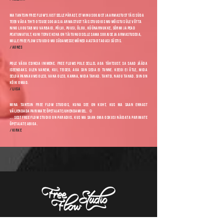
Ma tantsin Free Flow's just selle pärast, et minu soojust ja armastust täis süda
teeb väga tihti otsuse soojas ja armastust täis stuudios mu mõistus üle võtta
ning liigutab mu varbaid, põlvi, puusi, õlgu, küünarnukke, sõrmi ja pead
peatumatult, kuni terve keha on täitunud selle sama soojuse ja armastusega,
mille Free Flow Stuudio mu südamesse mõned aastad tagasi süstis.
/ Agnes
Pole väga esineja inimene. Free Flows pole sellel aga tähtsust. Sa saad jääda
iseendaks. Olen vanem, kui, teised, aga siin seda ei tunne. Keegi ei ütle, mida
selga panna vms Oled, vana oled, kanna, mida tahad. Tantsi, nagu tahad. Siin on
kõik omad.
/ Liisa
Mina tantsin free flow studios, kuna see on koht, kus ma saan ennast
väljendada parimate õpetajate juhendamisel. ☺
... Sest Free flow studio on paradiis, kus ma saan oma oskusi näidata parimate
õpetajate abiga.
/ Kirke