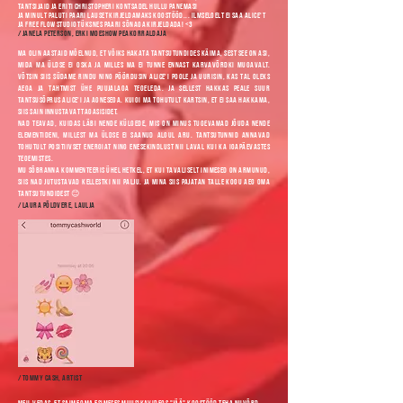
tantsijaid ja eriti Christopheri kontsadel hullu panemas!
Ja minult paluti paari lauset kirjeldamaks koostööd... Ilmselgelt ei saa Alice't
ja Free Flow Studiot üksnes paari sõnaga kirjeldada! <3
/ Janela Peterson, ERKI moeshow peakorraldaja
Ma olin aastaid mõelnud, et võiks hakata tantsutundides käima, sest see on asi,
mida ma üldse ei oska ja milles ma ei tunne ennast karvavõrdki mugavalt.
Võtsin siis südame rindu ning pöördusin Alice'i poole ja uurisin, kas tal oleks
aega ja tahtmist ühe puujalaga tegeleda. Ja sellest hakkas peale suur
tantsusõprus Alice'i ja Agnesega. Kuigi ma tohutult kartsin, et ei saa hakkama,
siis sain innustavat tagasisidet.
Nad teavad, kuidas läbi nende külgede, mis on minus tugevamad jõuda nende
elementideni, millest ma üldse ei saanud algul aru. Tantsutunnid annavad
tohutult positiivset energiat ning enesekindlust nii laval kui ka igapäevastes
tegemistes.
Mu sõbranna kommenteeris ühel hetkel, et kui tavaliselt inimesed on armunud,
siis nad jutustavad kellestki nii palju. Ja mina siis pajatan talle kogu aeg oma
tantsutundidest 😊
/ Laura Põldvere, laulja
/ Tommy Cash, artist
Meil vedas, et saime oma esimeses muusikavideos "Jää" koostööd teha niivõrd