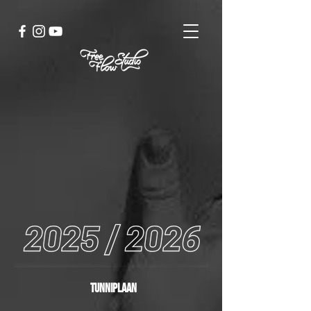
Just go
with the
flow
16
aastat loovust
tunniplaan