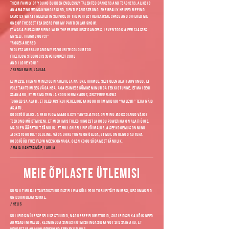
their family of young budden endlessly talented dancers and teachers. Alice is
an amazing woman who is kind, gentle and strong. She really helped me find
exactly what I needed in service of the perfect rehearsal space and offered me
one of the best teachers for my particular show.
It was a pleasure being with the friendliest dancers, I even took a few classes
myself. Thanks guys!”
"Roses are Red
Violets are blue and my favourite colour too
Freeflow studios is superdopest cool
And I love you!"
/ Renae Rain, laulja
Esimesse trenni mines olin ärevil ja natuke hirmul, sest olen alati arvanud, et
pole tantsimises väga hea. Aga esimese kümne minutiga tekkis tunne, et ma isegi
saan aru, et mis ma teen ja kogu hirm kadus, sest Free Flows
tunned Sa alati, et oled justkui pereliige ja kogu hirm midagi “valesti” teha näib
asjatu.
Koostöö Alice ja Free Flow maagiliste tantsijatega on minu jaoks olnud väike
teekond mõistmiseni, et miski mis tuleb hingest ja kogu poweriga on alati õige.
Ma olen ääretult tänulik, et mul on selline võimalus ja see kogemus on minu
jaoks tohutult oluline. Väga uhke tunne on öelda, et mul on olnud au teha
koostööd Free Flow meeskonnaga. Olen kogu südamest tänulik.
/ Maia Vahtramäe, laulja
Meie õpilaste ütlemisi
Kuskilt mujalt tantsustuudiost ei leia küll poolt grupitäit inimesi, kes omaksid
unicornidega sokke.
/ Helis
Kui leidsin ülesse sellise stuudio, nagu Free Flow studio, siis leidsin ka kõik need
armsad inimesed, kes minuga samas rütmis hingasid ja vot siis sain aru, et
nendest saab minu perekond terveks eluks.