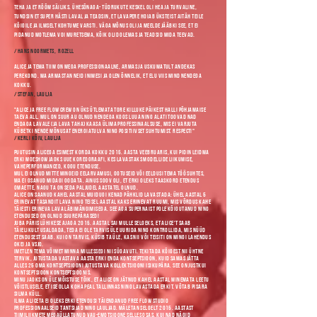
teha ja et rõõm säiliks. Ühesõnaga- tüdrukute keskel oli hea ja turvaline,
tundsin et super hästi laval ja teadsin, et lavapere hoiab üksteist aitäh teile
kõigile ja ilmselt kohtume varsti. Vâga mõnus oli ja meelde jääbki see, et ei
pidanud motlema voi muretsema, kõik olid olemas ja teadsid mida teevad.
/ Hans Noormets, Rozell
Alice ja tema tiim on mega professionaalne, armas ja uskumatult andekas
perekond. Ma armastan neid inimesi ja olen õnnelik, et elu viis mind nendega
kokku.
/ stefan, laulja
"Alice ja Free Flow crew on üks ütlemata tore killuke päikest halli põhjamaise
taeva all. Mul on suur au olnud nendega koos luua ning alati toovad nad
endaga lavale (ja lava taha) kaasa ülima professinaalsuse, mis ei varjuta
kübetki nende mõnusat energiatulva ning positiivset suhtumist. Respect!"
/ Kerli Kõiv, laulja
Puutusin Alicega esimest korda kokku 2015. aasta veebruaris, kui pidin leidma
ERKI Moeshow jaoks uue koreograafi, kes lavastaks modellide liikumise,
vaheperformanced, kogu etenduse.
Mul ei olnud mitte mingeid eelarvamusi, ootuseid või eeldusi tema töö suhtes,
ma ei osanud midagi oodata. Ainus soov oli, et ERKI oleks taaskord etendus
omaette, nagu ta on seda paljudel aastatel olnud.
Alice on saanud kahel aastal muidugi kenad pähklid lavastada: ühel aastal 5
erinevat tasandit lava ning teisel aastal kaks erinevat ruumi, mis võrdus kahe
täiesti erineva lava läbimängimisega. See aga supernaist pole kõigutanud ning
etendused on olnud suurepärased!
Juba päris lühikese ajaga 2015. aastal sai mulle selgeks, et Alice't saab
täielikult usaldada, teda ei ole tarvis üle uurida ning kontrollida, mis nüüd
etendusest saab. Kui on tarvis, küsib ta üle, kas nii või teisiti on mingi lahendus
okei ja vsjo.
Imetlen tema võimet minna millessegi nii sügavuti. Tekitada kõigest nii ühtne
tervik, jutustada vastava aasta ERKI enda kontseptsioon, kuid samas jätta
alles 25 oma kontseptsiooni jutustava kollektsiooni isikupära. See on justkui
kontseptsioon kontseptsioonis.
Minu jaoks on üle mõistuse tõik, et Alice on jätnud kahel aastal minemata Leetu
võistlusele, et ise olla koha peal Tallinnas ning lavastada ERKIt. Võtab pisara
silma küll.
Ilma Aliceta ei oleks ERKI etendusi täiendanud Free Flow Studio
professionaalseid tantsijad ning lauljad. Mäletan selgelt 2015. aastast
tiimiliikmete megaüllatunud vau-emotsioone selles osas, kui nad nägid