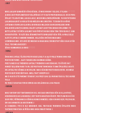
/ Grit
Miks laulan? Samahästi võiks küsida, et miks hingan ? Selleks, et elada ! ♡♡♡
Ja miks just freeflowstudio? Sellepärast, et te olete professionaalid, kes ei piira
õpilast. Te lubate mul laulda laule, mis on mulle meelepärased, ta huvitute minu
laulmisajaloost ja kuulate hea meelega mu lindistusi. Te suudate ka kõige
lihtsama kitarriloo klaveril coverdada millekski suurejooneliseks ning
sealjuures lubate ka minul sellest lihtsast loost teha midagi erilisemat. Te
mitte lihtsalt ei õpeta laulmist vaid õpetate kuidas seda teha tervislikult, ilma
kahjustusteta. Te olete seal südamest mitte sundlusest käia tööl ja peale selle
olete te lihtsalt awsome inimesed, kelle süda on õiges maailmas -
loomemaailmas. Kes loob see muudab ja maailmale on muutust väga vaja! Aitäh
teile, teie imelisuse eest !
Sügav kummardus ja kniks ♡♡♡
/ Kerli
Õhkkond lihtsalt ületab positiivsuse levelit ja alati peale trenni on nii hea
positiivne tunne...alati tahaks aina kauemaks jääda.
Free flows ei ole treenerid lihtsalt treenerid vaid eeskujud, te võtate igat
inimest sellisena nagu ta on, see positiivne tunne mida te oma õpilastele jagate
on lihtsalt nii võimas ja nii eriline. Nagu väiksed positiivsuse arstid, kes meile
positiivsust sisse süstivad..(well that's creepyO.O)
Ma ei kujuta ette paremat stuudiot, kui Free Flow. Elu parim otsus oli teie juurde
tulla.
PS! tegelt kirjutaks terve eepose aga see läheks ka liiga pikaks
/ Derien
miks tantsin? sest tantsimine on viis, kus saad unustada kõik ja olla hetkes,
keskendudes vaid liikumisele, sest tants vabastab kõigest. free flow on kui üks
suur pere, rõõmsamad ja sõbralikumad inimesed, keda kohand olen, pole halba,
on vaid armastus ja abistamine :)
ja viimaseks, FFS-s ei ole sundimist, seal tekitavad treenerid õpilastes endis
tahtmise pingutada ja püüda ning anda endast parim :)
/ Heelika