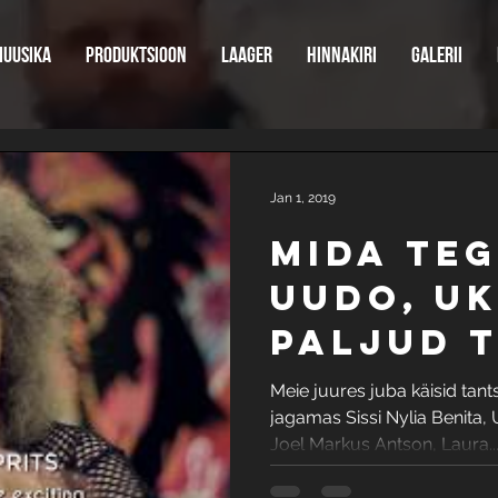
uusika
Produktsioon
Laager
Hinnakiri
Galerii
Jan 1, 2019
Mida teg
Uudo, Uk
paljud t
Free Fl
Meie juures juba käisid tants
jagamas Sissi Nylia Benita,
detsemb
Joel Markus Antson, Laura..