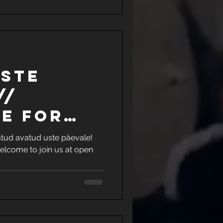
USTE
//
E for
ORS
tud avatud uste päevale!
lcome to join us at open