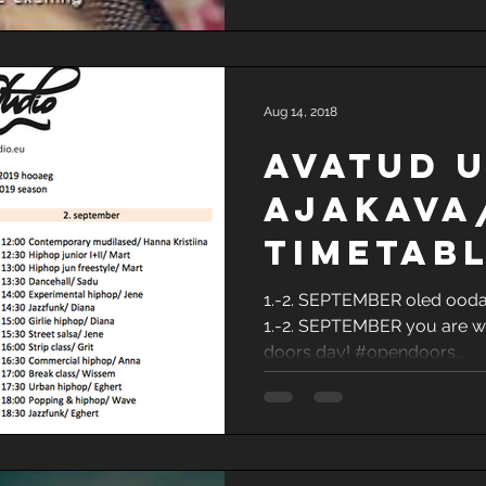
Aug 14, 2018
AVATUD 
AJAKAVA
TIMETABL
OPEN DO
1.-2. SEPTEMBER oled ooda
1.-2. SEPTEMBER you are we
doors day! #opendoors...