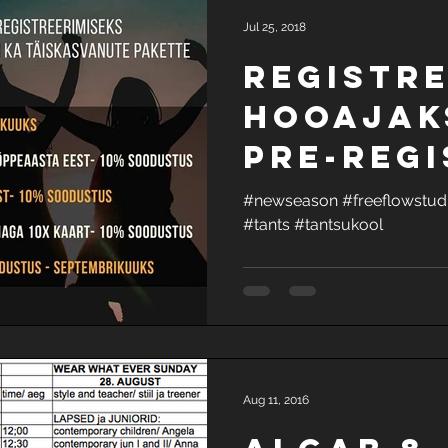
Jul 25, 2018
REGISTRE
Hooajak
pre-regi
for the 
#newseason #freeflowstud
#tants #tantsukool
season
Aug 11, 2016