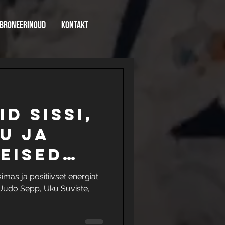
broneeringud
kontakt
id Sissi,
u ja
eised
ows
imas ja positiivset energiat
 Uudo Sepp, Uku Suviste,
ris?
.