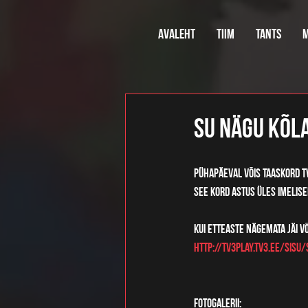
Avaleht
Tiim
Tants
M
Su nägu kõla
Pühapäeval võis taaskord tv
See kord astus üles imelise
Kui etteaste nägemata jäi või
http://tv3play.tv3.ee/sisu
Fotogalerii: