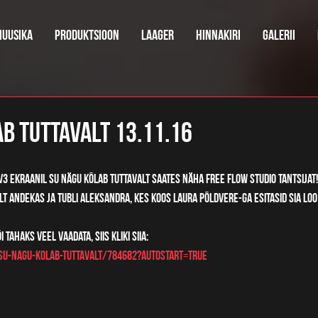
uusika
Produktsioon
Laager
Hinnakiri
Galerii
b tuttavalt 13.11.16
3 ekraanil Su nägu kõlab tuttavalt saates näha Free Flow Studio tantsijat!
lt andekas ja tubli Aleksandra, kes koos Laura Põldvere-ga esitasid Sia loo
 tahaks veel vaadata, siis kliki siia:
/su-nagu-kolab-tuttavalt/784682?autostart=true