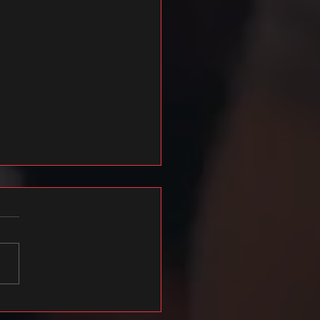
021 hooaja esimese poole