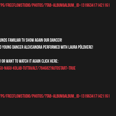
/pg/freeflowstudio/photos/?tab=album&album_id=1319634171421161
unds Familiar tv show again our dancer! 
ed young dancer Aleksandra performed with Laura Põldvere! 
 or want to watch it again click here:
/su-nagu-kolab-tuttavalt/784682?autostart=true
/pg/freeflowstudio/photos/?tab=album&album_id=1319634171421161