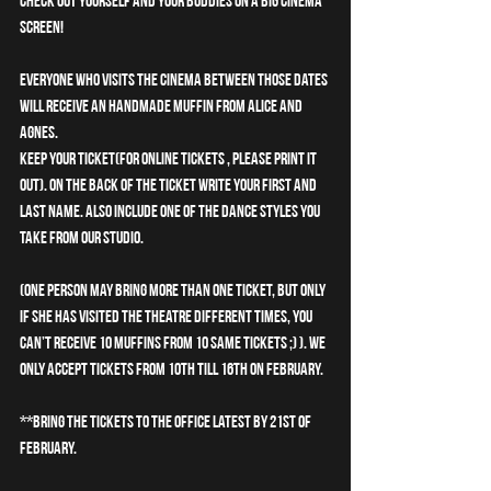
Check out yourself and your buddies on a big cinema 
screen!
EVERYONE who visits the cinema between those dates 
will receive an handmade muffin from ALICE and 
AGNES.
KEEP YOUR TICKET(for online tickets , please print it 
out). On the back of the ticket write your first and 
last name. Also include one of the dance styles you 
take from our studio.
(One person may bring more than one ticket, but only 
if she has visited the theatre different times, you 
can’t receive 10 muffins from 10 same tickets ;) ). We 
only accept tickets from 10th till 16th on February.
**Bring the tickets to the office latest by 21st of 
February.