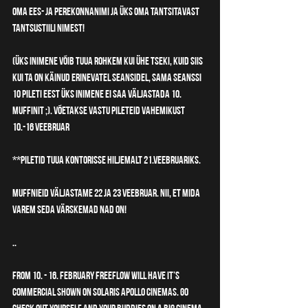
oma Ees- ja Perekonnanimi ja üks oma tantsitavast 
tantsustiili nimest!
(üks inimene võib tuua rohkem kui ühe tseki, kuid siis 
kui ta on käinud erinevatel seansidel, sama seanssi 
10 pileti eest üks inimene ei saa väljastada 10. 
muffinit ;). Võetakse vastu pileteid vahemikust 
10.-16 Veebruar
**Piletid tuua kontorisse hiljemalt 21.veebruariks. 
Muffnieid väljastame 22 ja 23 Veebruar. Nii, et mida 
varem seda värskemad nad on!
..
From 10. - 16. February FreeFlow will have it’s 
commercial shown on Solaris Apollo cinemas. Go 