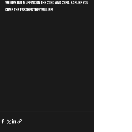
We give out Muffins on the 22nd and 23rd. Earlier you 
come the fresher they will be!