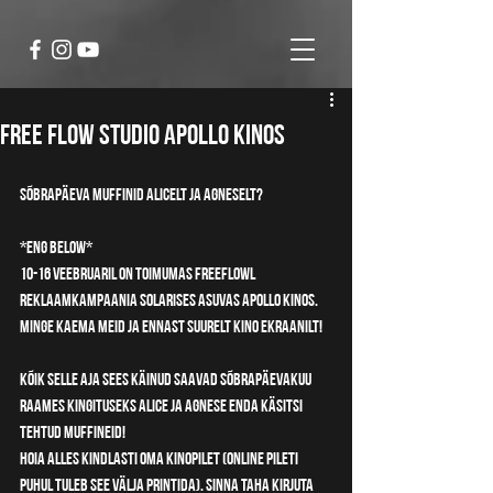
Free Flow Studio Apollo Kinos
Sõbrapäeva muffinid ALICELT ja AGNESELT?
*Eng below*
10-16 Veebruaril on toimumas FreeFlowl 
reklaamkampaania Solarises asuvas Apollo kinos. 
Minge kaema meid ja ennast suurelt kino ekraanilt! 
KÕIK selle aja sees käinud saavad sõbrapäevakuu 
raames kingituseks ALICE ja AGNESE enda käsitsi 
tehtud muffineid!
HOIA ALLES KINDLASTI OMA KINOPILET (online pileti 
puhul tuleb see välja printida). Sinna taha kirjuta 