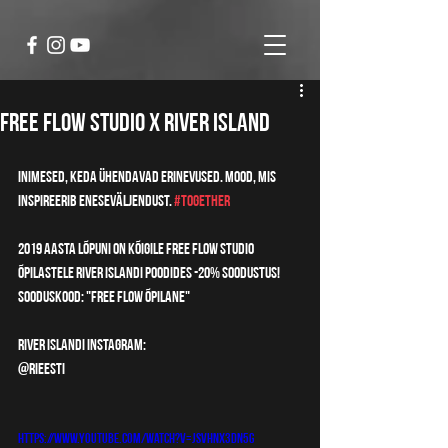
FREE FLOW STUDIO X RIVER ISLAND
Inimesed, keda ühendavad erinevused. Mood, mis 
inspireerib eneseväljendust. 
#together
2019 aasta lõpuni on kõigile Free Flow Studio 
õpilastele River Islandi poodides -20% soodustus!
Sooduskood: "FREE FLOW ÕPILANE"
RIVER ISLANDI INSTAGRAM:
@rieesti
https://www.youtube.com/watch?v=JsvHnX3dn5g